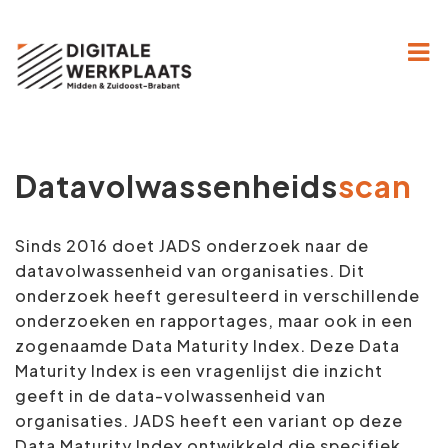
Home
Hoe werkt het?
Datavolwassenheids
scan
Projecten
Over ons
Sinds 2016 doet JADS onderzoek naar de
datavolwassenheid van organisaties. Dit
Kennisbank
onderzoek heeft geresulteerd in verschillende
onderzoeken en rapportages, maar ook in een
Contact
zogenaamde Data Maturity Index. Deze Data
Maturity Index is een vragenlijst die inzicht
geeft in de data-volwassenheid van
organisaties. JADS heeft een variant op deze
Data Maturity Index ontwikkeld die specifiek