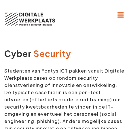
Home
Hoe werkt het?
Cyber
Security
Projecten
Over ons
Studenten van Fontys ICT pakken vanuit Digitale
Werkplaats cases op rondom security
Kennisbank
dienstverlening of innovatie en ontwikkeling.
De typische case hierin is een pen-test
Contact
uitvoeren (of het iets bredere red teaming) om
security kwetsbaarheden te vinden in de IT-
omgeving en eventueel het personeel (social
engineering, phishing). Andere mogelijke cases
zijn security innovatie en ontwikkeling binnen